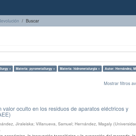
Revolución
Buscar
lurgy ×
Materia: pyrometallurgy ×
Materia: hidrometalurgia ×
Autor: Hernández, M
Mostrar filtros 
n valor oculto en los residuos de aparatos eléctricos y
RAEE)
ández, Jiraleiska
;
Villanueva, Samuel
;
Hernández, Magaly
(
Universida
)