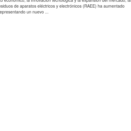
to económico, la innovación tecnológica y la expansión del mercado, la
esiduos de aparatos eléctricos y electrónicos (RAEE) ha aumentado
 representando un nuevo ...