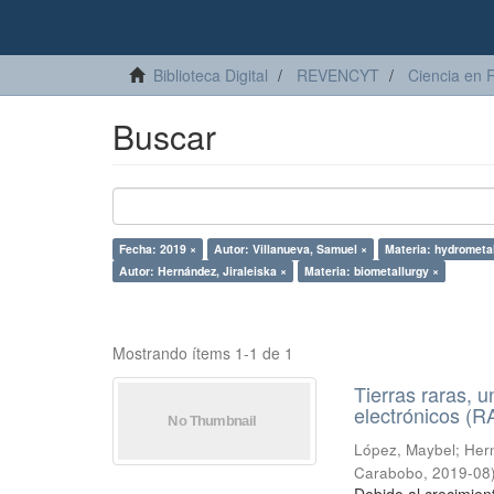
Biblioteca Digital
REVENCYT
Ciencia en 
Buscar
Fecha: 2019 ×
Autor: Villanueva, Samuel ×
Materia: hydrometal
Autor: Hernández, Jiraleiska ×
Materia: biometallurgy ×
Mostrando ítems 1-1 de 1
Tierras raras, u
electrónicos (
López, Maybel
;
Hern
Carabobo
,
2019-08