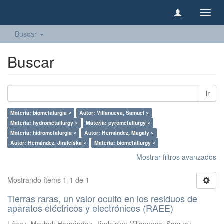
Camb
naveg
Buscar
Buscar
Ir
Materia: biometalurgia ×
Autor: Villanueva, Samuel ×
Materia: hydrometallurgy ×
Materia: pyrometallurgy ×
Materia: hidrometalurgia ×
Autor: Hernández, Magaly ×
Autor: Hernández, Jiraleiska ×
Materia: biometallurgy ×
Mostrar filtros avanzados
Mostrando ítems 1-1 de 1
Tierras raras, un valor oculto en los residuos de
aparatos eléctricos y electrónicos (RAEE)
López, Maybel
;
Hernández, Jiraleiska
;
Villanueva, Samuel
;