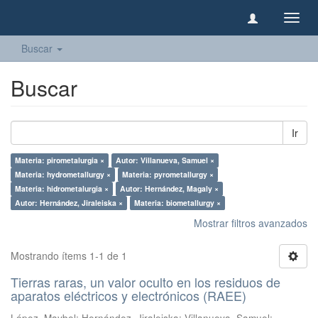
Camb
naveg
Buscar
Buscar
Ir
Materia: pirometalurgia ×
Autor: Villanueva, Samuel ×
Materia: hydrometallurgy ×
Materia: pyrometallurgy ×
Materia: hidrometalurgia ×
Autor: Hernández, Magaly ×
Autor: Hernández, Jiraleiska ×
Materia: biometallurgy ×
Mostrar filtros avanzados
Mostrando ítems 1-1 de 1
Tierras raras, un valor oculto en los residuos de
aparatos eléctricos y electrónicos (RAEE)
López, Maybel
;
Hernández, Jiraleiska
;
Villanueva, Samuel
;