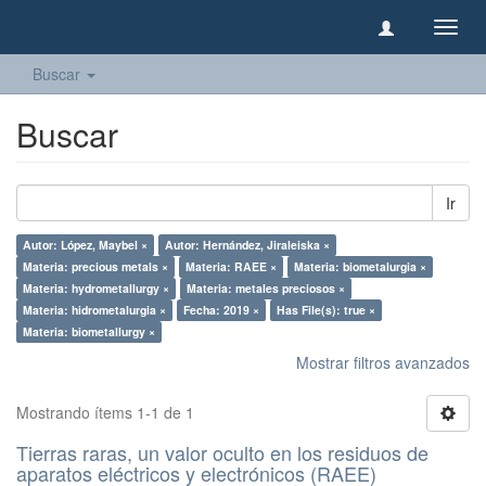
Camb
naveg
Buscar
Buscar
Ir
Autor: López, Maybel ×
Autor: Hernández, Jiraleiska ×
Materia: precious metals ×
Materia: RAEE ×
Materia: biometalurgia ×
Materia: hydrometallurgy ×
Materia: metales preciosos ×
Materia: hidrometalurgia ×
Fecha: 2019 ×
Has File(s): true ×
Materia: biometallurgy ×
Mostrar filtros avanzados
Mostrando ítems 1-1 de 1
Tierras raras, un valor oculto en los residuos de
aparatos eléctricos y electrónicos (RAEE)