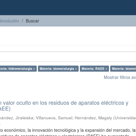
Revolución
Buscar
eria: hidrometalurgia ×
Materia: biometalurgia ×
Materia: RAEE ×
Materia: biomet
Mostrar filtros 
n valor oculto en los residuos de aparatos eléctricos y
RAEE)
ández, Jiraleiska
;
Villanueva, Samuel
;
Hernández, Magaly
(
Universida
)
to económico, la innovación tecnológica y la expansión del mercado, la