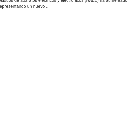
esiduos de aparatos eléctricos y electrónicos (RAEE) ha aumentado
 representando un nuevo ...