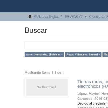
Biblioteca Digital
REVENCYT
Ciencia en 
Buscar
Autor: Hernández, Jiraleiska ×
Autor: Villanueva, Samuel ×
Mat
Mostrando ítems 1-1 de 1
Tierras raras, u
electrónicos (
López, Maybel
;
Hern
Carabobo
,
2019-08
Debido al crecimien