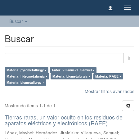
Camb
naveg
Buscar
Buscar
Ir
Materia: pyrometallurgy ×
Autor: Villanueva, Samuel ×
Materia: hidrometalurgia ×
Materia: biometalurgia ×
Materia: RAEE ×
Materia: biometallurgy ×
Mostrar filtros avanzados
Mostrando ítems 1-1 de 1
Tierras raras, un valor oculto en los residuos de
aparatos eléctricos y electrónicos (RAEE)
López, Maybel
;
Hernández, Jiraleiska
;
Villanueva, Samuel
;