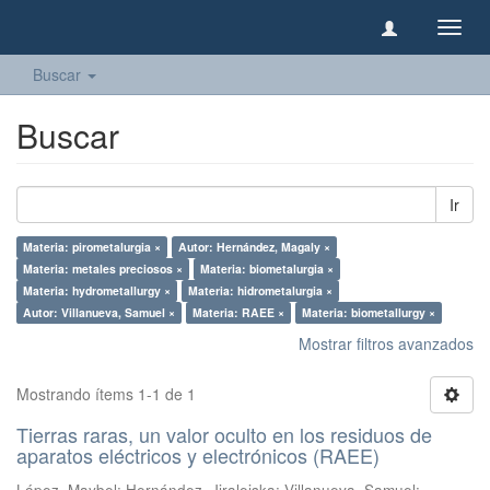
Camb
naveg
Buscar
Buscar
Ir
Materia: pirometalurgia ×
Autor: Hernández, Magaly ×
Materia: metales preciosos ×
Materia: biometalurgia ×
Materia: hydrometallurgy ×
Materia: hidrometalurgia ×
Autor: Villanueva, Samuel ×
Materia: RAEE ×
Materia: biometallurgy ×
Mostrar filtros avanzados
Mostrando ítems 1-1 de 1
Tierras raras, un valor oculto en los residuos de
aparatos eléctricos y electrónicos (RAEE)
López, Maybel
;
Hernández, Jiraleiska
;
Villanueva, Samuel
;