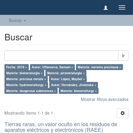
Camb
naveg
Buscar
Buscar
Ir
Fecha: 2019 ×
Autor: Villanueva, Samuel ×
Materia: metales preciosos ×
Materia: biometalurgia ×
Materia: pirometalurgia ×
Materia: precious metals ×
Autor: López, Maybel ×
Materia: hydrometallurgy ×
Autor: Hernández, Jiraleiska ×
Materia: dangerous substances ×
Materia: biometallurgy ×
Mostrar filtros avanzados
Mostrando ítems 1-1 de 1
Tierras raras, un valor oculto en los residuos de
aparatos eléctricos y electrónicos (RAEE)