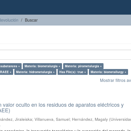
Revolución
Buscar
 substances ×
Materia: biometalurgia ×
Materia: pirometalurgia ×
 RAEE ×
Materia: hidrometalurgia ×
Has File(s): true ×
Materia: biometallurgy ×
Mostrar filtros 
n valor oculto en los residuos de aparatos eléctricos y
RAEE)
ández, Jiraleiska
;
Villanueva, Samuel
;
Hernández, Magaly
(
Universida
)