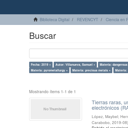
Biblioteca Digital
REVENCYT
Ciencia en 
Buscar
Fecha: 2019 ×
Autor: Villanueva, Samuel ×
Materia: dangerous
Materia: pyrometallurgy ×
Materia: precious metals ×
Materia:
Mostrando ítems 1-1 de 1
Tierras raras, u
electrónicos (
López, Maybel
;
Hern
Carabobo
,
2019-08