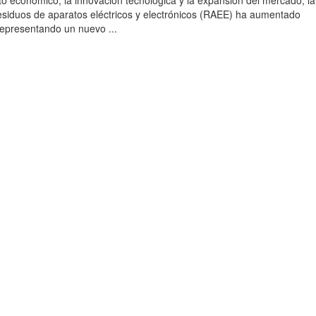
to económico, la innovación tecnológica y la expansión del mercado, la
esiduos de aparatos eléctricos y electrónicos (RAEE) ha aumentado
 representando un nuevo ...