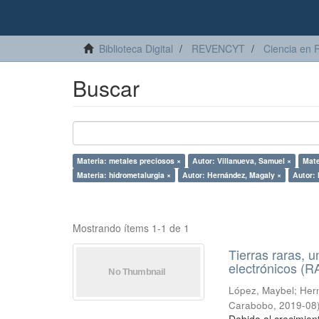
Biblioteca Digital
REVENCYT
Ciencia en 
Buscar
Materia: metales preciosos ×
Autor: Villanueva, Samuel ×
Mate
Materia: hidrometalurgia ×
Autor: Hernández, Magaly ×
Autor: 
Mostrando ítems 1-1 de 1
Tierras raras, u
electrónicos (
López, Maybel
;
Hern
Carabobo
,
2019-08