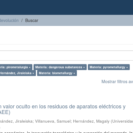
Revolución
Buscar
ria: pirometalurgia ×
Materia: dangerous substances ×
Materia: pyrometallurgy ×
Hernández, Jiraleiska ×
Materia: biometallurgy ×
Mostrar filtros 
n valor oculto en los residuos de aparatos eléctricos y
RAEE)
ández, Jiraleiska
;
Villanueva, Samuel
;
Hernández, Magaly
(
Universida
)