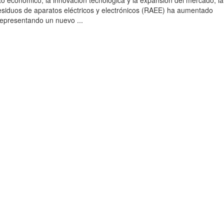
to económico, la innovación tecnológica y la expansión del mercado, la
esiduos de aparatos eléctricos y electrónicos (RAEE) ha aumentado
 representando un nuevo ...