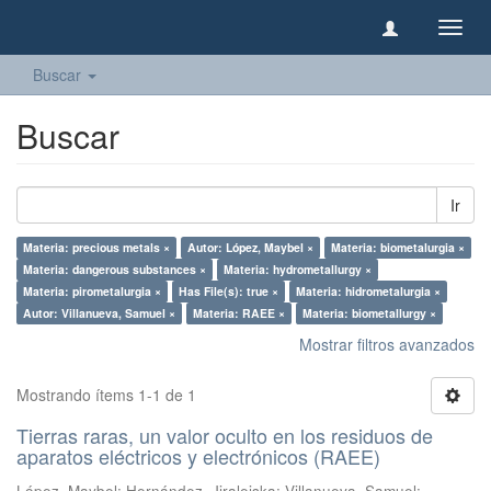
Camb
naveg
Buscar
Buscar
Ir
Materia: precious metals ×
Autor: López, Maybel ×
Materia: biometalurgia ×
Materia: dangerous substances ×
Materia: hydrometallurgy ×
Materia: pirometalurgia ×
Has File(s): true ×
Materia: hidrometalurgia ×
Autor: Villanueva, Samuel ×
Materia: RAEE ×
Materia: biometallurgy ×
Mostrar filtros avanzados
Mostrando ítems 1-1 de 1
Tierras raras, un valor oculto en los residuos de
aparatos eléctricos y electrónicos (RAEE)
López, Maybel
;
Hernández, Jiraleiska
;
Villanueva, Samuel
;