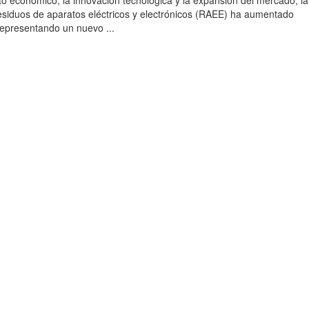
to económico, la innovación tecnológica y la expansión del mercado, la
esiduos de aparatos eléctricos y electrónicos (RAEE) ha aumentado
 representando un nuevo ...