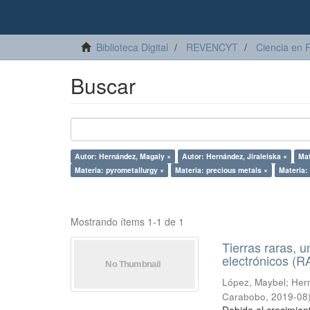
Biblioteca Digital
REVENCYT
Ciencia en 
Buscar
Autor: Hernández, Magaly ×
Autor: Hernández, Jiraleiska ×
Mat
Materia: pyrometallurgy ×
Materia: precious metals ×
Materia:
Mostrando ítems 1-1 de 1
Tierras raras, u
electrónicos (
López, Maybel
;
Hern
Carabobo
,
2019-08