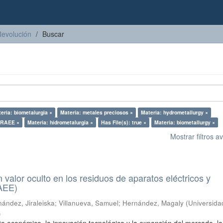
Revolución
Buscar
eria: biometalurgia ×
Materia: metales preciosos ×
Materia: hydrometallurgy ×
 RAEE ×
Materia: hidrometalurgia ×
Has File(s): true ×
Materia: biometallurgy ×
Mostrar filtros 
n valor oculto en los residuos de aparatos eléctricos y
RAEE)
ández, Jiraleiska
;
Villanueva, Samuel
;
Hernández, Magaly
(
Universida
)