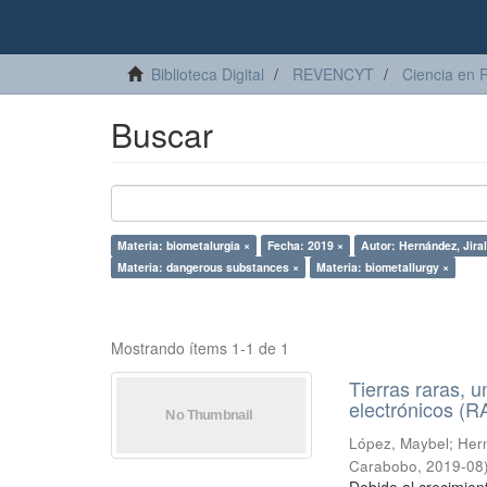
Biblioteca Digital
REVENCYT
Ciencia en 
Buscar
Materia: biometalurgia ×
Fecha: 2019 ×
Autor: Hernández, Jira
Materia: dangerous substances ×
Materia: biometallurgy ×
Mostrando ítems 1-1 de 1
Tierras raras, u
electrónicos (
López, Maybel
;
Hern
Carabobo
,
2019-08