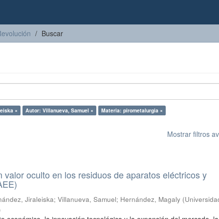
Revolución
Buscar
leiska ×
Autor: Villanueva, Samuel ×
Materia: pirometalurgia ×
Mostrar filtros 
n valor oculto en los residuos de aparatos eléctricos y
RAEE)
ández, Jiraleiska
;
Villanueva, Samuel
;
Hernández, Magaly
(
Universida
)