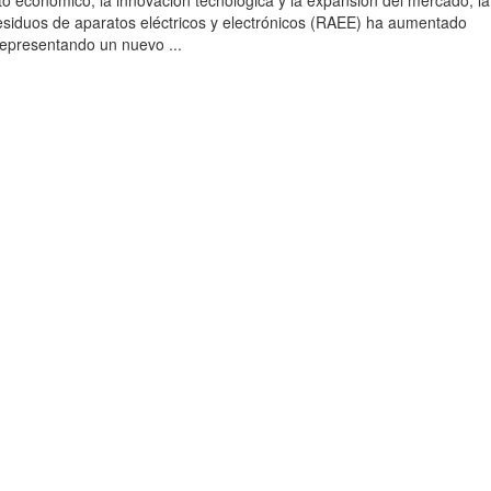
to económico, la innovación tecnológica y la expansión del mercado, la
esiduos de aparatos eléctricos y electrónicos (RAEE) ha aumentado
 representando un nuevo ...