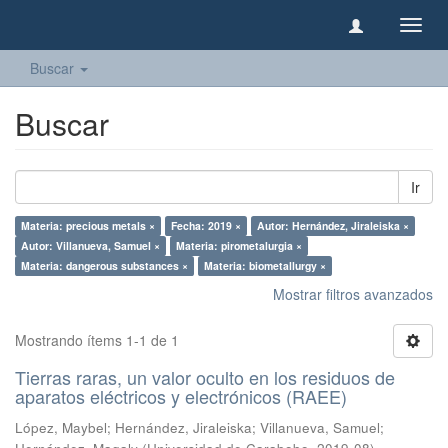
Camb
naveg
Buscar
Buscar
Ir
Materia: precious metals ×
Fecha: 2019 ×
Autor: Hernández, Jiraleiska ×
Autor: Villanueva, Samuel ×
Materia: pirometalurgia ×
Materia: dangerous substances ×
Materia: biometallurgy ×
Mostrar filtros avanzados
Mostrando ítems 1-1 de 1
Tierras raras, un valor oculto en los residuos de
aparatos eléctricos y electrónicos (RAEE)
López, Maybel
;
Hernández, Jiraleiska
;
Villanueva, Samuel
;