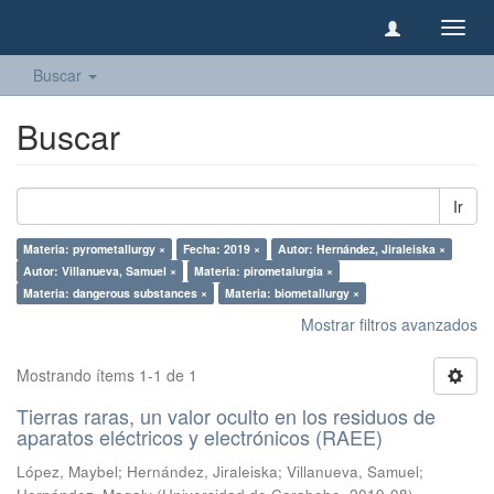
Camb
naveg
Buscar
Buscar
Ir
Materia: pyrometallurgy ×
Fecha: 2019 ×
Autor: Hernández, Jiraleiska ×
Autor: Villanueva, Samuel ×
Materia: pirometalurgia ×
Materia: dangerous substances ×
Materia: biometallurgy ×
Mostrar filtros avanzados
Mostrando ítems 1-1 de 1
Tierras raras, un valor oculto en los residuos de
aparatos eléctricos y electrónicos (RAEE)
López, Maybel
;
Hernández, Jiraleiska
;
Villanueva, Samuel
;