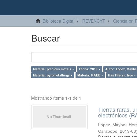
Biblioteca Digital
REVENCYT
Ciencia en 
Buscar
Materia: precious metals ×
Fecha: 2019 ×
Autor: López, Maybe
Materia: pyrometallurgy ×
Materia: RAEE ×
Has File(s): true ×
Mostrando ítems 1-1 de 1
Tierras raras, u
electrónicos (
López, Maybel
;
Hern
Carabobo
,
2019-08