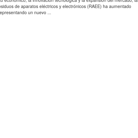
to económico, la innovación tecnológica y la expansión del mercado, la
esiduos de aparatos eléctricos y electrónicos (RAEE) ha aumentado
 representando un nuevo ...