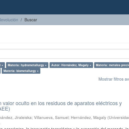
Revolución
Buscar
l ×
Materia: hydrometallurgy ×
Autor: Hernández, Magaly ×
Materia: metales preci
Materia: biometallurgy ×
Mostrar filtros 
n valor oculto en los residuos de aparatos eléctricos y
RAEE)
ández, Jiraleiska
;
Villanueva, Samuel
;
Hernández, Magaly
(
Universida
)