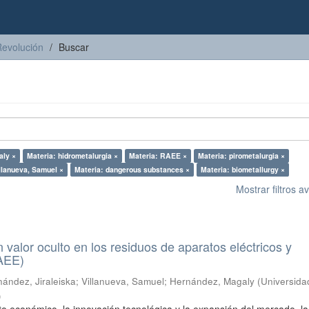
Revolución
Buscar
aly ×
Materia: hidrometalurgia ×
Materia: RAEE ×
Materia: pirometalurgia ×
llanueva, Samuel ×
Materia: dangerous substances ×
Materia: biometallurgy ×
Mostrar filtros 
n valor oculto en los residuos de aparatos eléctricos y
RAEE)
ández, Jiraleiska
;
Villanueva, Samuel
;
Hernández, Magaly
(
Universida
)