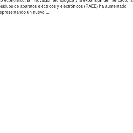
to económico, la innovación tecnológica y la expansión del mercado, la
esiduos de aparatos eléctricos y electrónicos (RAEE) ha aumentado
 representando un nuevo ...