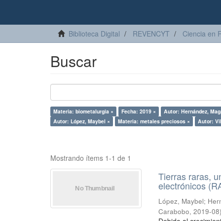
Biblioteca Digital
REVENCYT
Ciencia en 
Buscar
Materia: biometalurgia ×
Fecha: 2019 ×
Autor: Hernández, Mag
Autor: López, Maybel ×
Materia: metales preciosos ×
Autor: Vi
Mostrando ítems 1-1 de 1
Tierras raras, u
electrónicos (
López, Maybel
;
Hern
Carabobo
,
2019-08