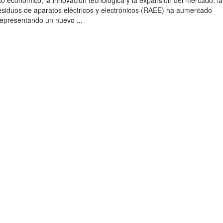
to económico, la innovación tecnológica y la expansión del mercado, la
esiduos de aparatos eléctricos y electrónicos (RAEE) ha aumentado
 representando un nuevo ...