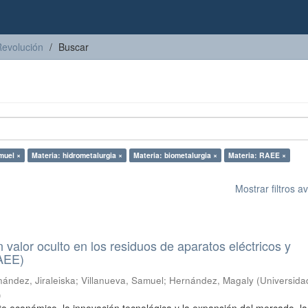
Revolución
Buscar
muel ×
Materia: hidrometalurgia ×
Materia: biometalurgia ×
Materia: RAEE ×
Mostrar filtros 
n valor oculto en los residuos de aparatos eléctricos y
RAEE)
ández, Jiraleiska
;
Villanueva, Samuel
;
Hernández, Magaly
(
Universida
)