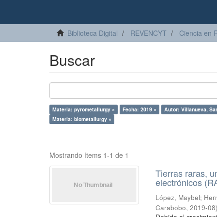
Biblioteca Digital
REVENCYT
Ciencia en 
Buscar
Materia: pyrometallurgy ×
Fecha: 2019 ×
Autor: Villanueva, Sa
Materia: biometallurgy ×
Mostrando ítems 1-1 de 1
Tierras raras, u
electrónicos (
López, Maybel
;
Hern
Carabobo
,
2019-08