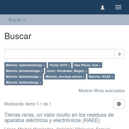
Camb
naveg
Buscar
Buscar
Ir
Materia: hydrometallurgy ×
Fecha: 2019 ×
Has File(s): true ×
Materia: pirometalurgia ×
Autor: Hernández, Magaly ×
Materia: biometalurgia ×
Materia: precious metals ×
Materia: RAEE ×
Materia: biometallurgy ×
Mostrar filtros avanzados
Mostrando ítems 1-1 de 1
Tierras raras, un valor oculto en los residuos de
aparatos eléctricos y electrónicos (RAEE)
López, Maybel
;
Hernández, Jiraleiska
;
Villanueva, Samuel
;