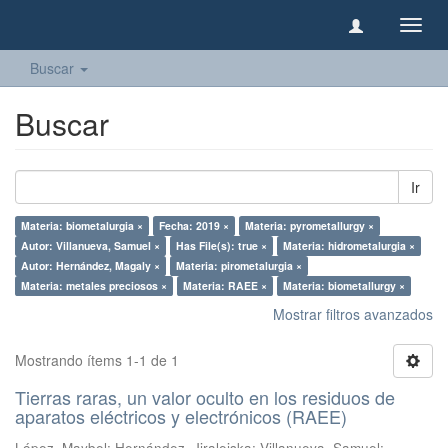
Camb
naveg
Buscar
Buscar
Ir
Materia: biometalurgia ×
Fecha: 2019 ×
Materia: pyrometallurgy ×
Autor: Villanueva, Samuel ×
Has File(s): true ×
Materia: hidrometalurgia ×
Autor: Hernández, Magaly ×
Materia: pirometalurgia ×
Materia: metales preciosos ×
Materia: RAEE ×
Materia: biometallurgy ×
Mostrar filtros avanzados
Mostrando ítems 1-1 de 1
Tierras raras, un valor oculto en los residuos de
aparatos eléctricos y electrónicos (RAEE)
López, Maybel
;
Hernández, Jiraleiska
;
Villanueva, Samuel
;