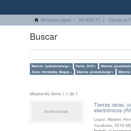
Biblioteca Digital
REVENCYT
Ciencia en 
Buscar
Materia: hydrometallurgy ×
Fecha: 2019 ×
Materia: pyrometall
Autor: Hernández, Magaly ×
Materia: pirometalurgia ×
Materia:
Mostrando ítems 1-1 de 1
Tierras raras, u
electrónicos (
López, Maybel
;
Hern
Carabobo
,
2019-08