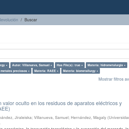
Revolución
Buscar
urgy ×
Autor: Villanueva, Samuel ×
Has File(s): true ×
Materia: hidrometalurgia ×
 metales preciosos ×
Materia: RAEE ×
Materia: biometallurgy ×
Mostrar filtros 
n valor oculto en los residuos de aparatos eléctricos y
RAEE)
ández, Jiraleiska
;
Villanueva, Samuel
;
Hernández, Magaly
(
Universida
)