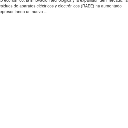
to económico, la innovación tecnológica y la expansión del mercado, la
esiduos de aparatos eléctricos y electrónicos (RAEE) ha aumentado
 representando un nuevo ...