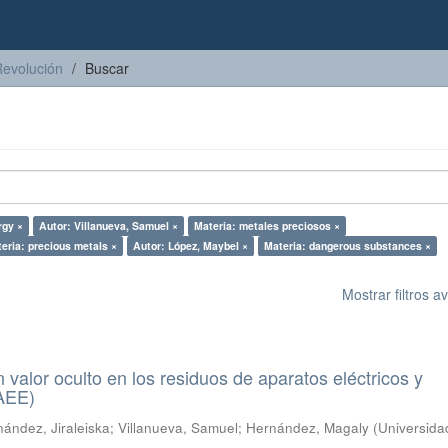
Revolución
Buscar
rgy ×
Autor: Villanueva, Samuel ×
Materia: metales preciosos ×
eria: precious metals ×
Autor: López, Maybel ×
Materia: dangerous substances ×
Mostrar filtros 
n valor oculto en los residuos de aparatos eléctricos y
RAEE)
ández, Jiraleiska
;
Villanueva, Samuel
;
Hernández, Magaly
(
Universida