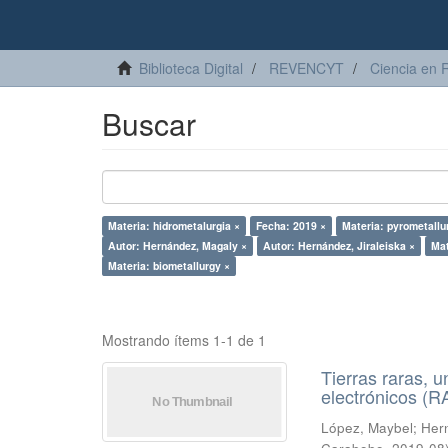
Biblioteca Digital
REVENCYT
Ciencia en 
Buscar
Materia: hidrometalurgia ×
Fecha: 2019 ×
Materia: pyrometallu
Autor: Hernández, Magaly ×
Autor: Hernández, Jiraleiska ×
Mat
Materia: biometallurgy ×
Mostrando ítems 1-1 de 1
Tierras raras, u
electrónicos (
López, Maybel
;
Hern