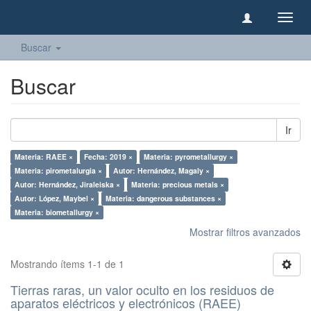
Camb
naveg
Buscar
Buscar
Ir
Materia: RAEE ×
Fecha: 2019 ×
Materia: pyrometallurgy ×
Materia: pirometalurgia ×
Autor: Hernández, Magaly ×
Autor: Hernández, Jiraleiska ×
Materia: precious metals ×
Autor: López, Maybel ×
Materia: dangerous substances ×
Materia: biometallurgy ×
Mostrar filtros avanzados
Mostrando ítems 1-1 de 1
Tierras raras, un valor oculto en los residuos de
aparatos eléctricos y electrónicos (RAEE)