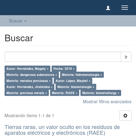
Camb
naveg
Buscar
Buscar
Ir
Autor: Hernández, Magaly ×
Fecha: 2019 ×
Materia: dangerous substances ×
Materia: hidrometalurgia ×
Materia: metales preciosos ×
Autor: López, Maybel ×
Autor: Hernández, Jiraleiska ×
Materia: biometalurgia ×
Materia: precious metals ×
Materia: RAEE ×
Materia: biometallurgy ×
Mostrar filtros avanzados
Mostrando ítems 1-1 de 1
Tierras raras, un valor oculto en los residuos de
aparatos eléctricos y electrónicos (RAEE)