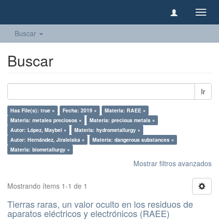
Camb
naveg
Buscar
Buscar
Ir
Has File(s): true ×
Fecha: 2019 ×
Materia: RAEE ×
Materia: metales preciosos ×
Materia: precious metals ×
Autor: López, Maybel ×
Materia: hydrometallurgy ×
Autor: Hernández, Jiraleiska ×
Materia: dangerous substances ×
Materia: biometallurgy ×
Mostrar filtros avanzados
Mostrando ítems 1-1 de 1
Tierras raras, un valor oculto en los residuos de
aparatos eléctricos y electrónicos (RAEE)