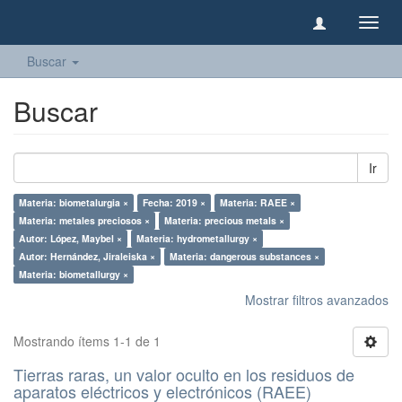
Camb
naveg
Buscar
Buscar
Ir
Materia: biometalurgia ×
Fecha: 2019 ×
Materia: RAEE ×
Materia: metales preciosos ×
Materia: precious metals ×
Autor: López, Maybel ×
Materia: hydrometallurgy ×
Autor: Hernández, Jiraleiska ×
Materia: dangerous substances ×
Materia: biometallurgy ×
Mostrar filtros avanzados
Mostrando ítems 1-1 de 1
Tierras raras, un valor oculto en los residuos de
aparatos eléctricos y electrónicos (RAEE)