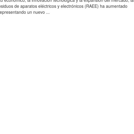
to económico, la innovación tecnológica y la expansión del mercado, la
esiduos de aparatos eléctricos y electrónicos (RAEE) ha aumentado
 representando un nuevo ...