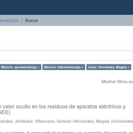
Revolución
Buscar
Materia: pyrometallurgy ×
Materia: hidrometalurgia ×
Autor: Hernández, Magaly ×
Mostrar filtros 
n valor oculto en los residuos de aparatos eléctricos y
RAEE)
ández, Jiraleiska
;
Villanueva, Samuel
;
Hernández, Magaly
(
Universida
)