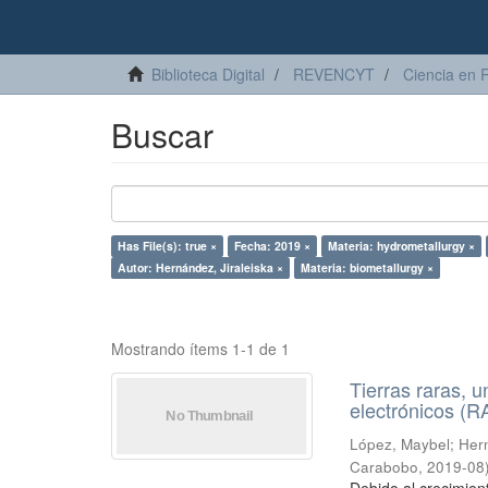
Biblioteca Digital
REVENCYT
Ciencia en 
Buscar
Has File(s): true ×
Fecha: 2019 ×
Materia: hydrometallurgy ×
Autor: Hernández, Jiraleiska ×
Materia: biometallurgy ×
Mostrando ítems 1-1 de 1
Tierras raras, u
electrónicos (
López, Maybel
;
Hern
Carabobo
,
2019-08