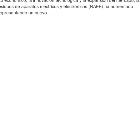
to económico, la innovación tecnológica y la expansión del mercado, la
esiduos de aparatos eléctricos y electrónicos (RAEE) ha aumentado
 representando un nuevo ...