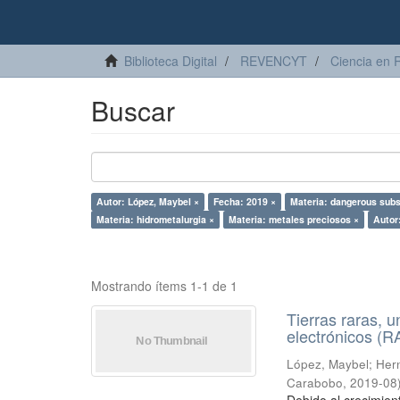
Biblioteca Digital
REVENCYT
Ciencia en 
Buscar
Autor: López, Maybel ×
Fecha: 2019 ×
Materia: dangerous sub
Materia: hidrometalurgia ×
Materia: metales preciosos ×
Autor
Mostrando ítems 1-1 de 1
Tierras raras, u
electrónicos (
López, Maybel
;
Hern
Carabobo
,
2019-08