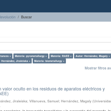
Revolución
Buscar
stances ×
Materia: pyrometallurgy ×
Materia: RAEE ×
Autor: Hernández, Magaly ×
: Hernández, Jiraleiska ×
Materia: biometallurgy ×
Mostrar filtros 
n valor oculto en los residuos de aparatos eléctricos y
RAEE)
ández, Jiraleiska
;
Villanueva, Samuel
;
Hernández, Magaly
(
Universida
)