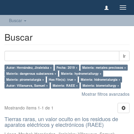
Camb
naveg
Buscar
Buscar
Ir
Autor: Hernández, Jiraleiska ×
Fecha: 2019 ×
Materia: metales preciosos ×
Materia: dangerous substances ×
Materia: hydrometallurgy ×
Materia: pirometalurgia ×
Has File(s): true ×
Materia: hidrometalurgia ×
Autor: Villanueva, Samuel ×
Materia: RAEE ×
Materia: biometallurgy ×
Mostrar filtros avanzados
Mostrando ítems 1-1 de 1
Tierras raras, un valor oculto en los residuos de
aparatos eléctricos y electrónicos (RAEE)
López, Maybel
;
Hernández, Jiraleiska
;
Villanueva, Samuel
;