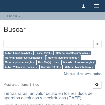
Camb
naveg
Buscar
Buscar
Ir
Autor: López, Maybel ×
Fecha: 2019 ×
Materia: metales preciosos ×
Materia: dangerous substances ×
Materia: hydrometallurgy ×
Materia: pirometalurgia ×
Has File(s): true ×
Materia: hidrometalurgia ×
Autor: Villanueva, Samuel ×
Materia: RAEE ×
Materia: biometallurgy ×
Mostrar filtros avanzados
Mostrando ítems 1-1 de 1
Tierras raras, un valor oculto en los residuos de
aparatos eléctricos y electrónicos (RAEE)
López, Maybel
;
Hernández, Jiraleiska
;
Villanueva, Samuel
;