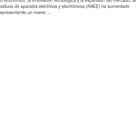
to económico, la innovación tecnológica y la expansión del mercado, la
esiduos de aparatos eléctricos y electrónicos (RAEE) ha aumentado
 representando un nuevo ...