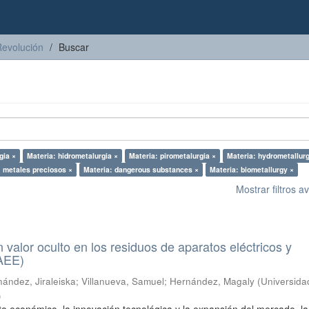
Revolución
Buscar
gia ×
Materia: hidrometalurgia ×
Materia: pirometalurgia ×
Materia: hydrometallur
: metales preciosos ×
Materia: dangerous substances ×
Materia: biometallurgy ×
Mostrar filtros 
n valor oculto en los residuos de aparatos eléctricos y
RAEE)
ández, Jiraleiska
;
Villanueva, Samuel
;
Hernández, Magaly
(
Universida
)