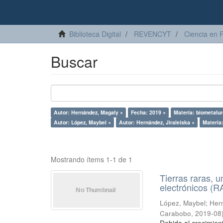
Biblioteca Digital
REVENCYT
Ciencia en 
Buscar
Autor: Hernández, Magaly ×
Fecha: 2019 ×
Materia: biometalur
Autor: López, Maybel ×
Autor: Hernández, Jiraleiska ×
Materia
Mostrando ítems 1-1 de 1
Tierras raras, u
electrónicos (
López, Maybel
;
Hern
Carabobo
,
2019-08