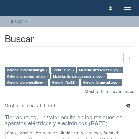
Camb
naveg
Buscar
Buscar
Ir
Materia: hidrometalurgia ×
Fecha: 2019 ×
Materia: hydrometallurgy ×
Materia: precious metals ×
Materia: dangerous substances ×
Materia: pyrometallurgy ×
Materia: RAEE ×
Materia: biometallurgy ×
Mostrar filtros avanzados
Mostrando ítems 1-1 de 1
Tierras raras, un valor oculto en los residuos de
aparatos eléctricos y electrónicos (RAEE)
López, Maybel
;
Hernández, Jiraleiska
;
Villanueva, Samuel
;