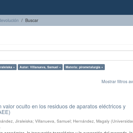
Revolución
Buscar
raleiska ×
Autor: Villanueva, Samuel ×
Materia: pirometalurgia ×
Mostrar filtros 
n valor oculto en los residuos de aparatos eléctricos y
RAEE)
ández, Jiraleiska
;
Villanueva, Samuel
;
Hernández, Magaly
(
Universida
)