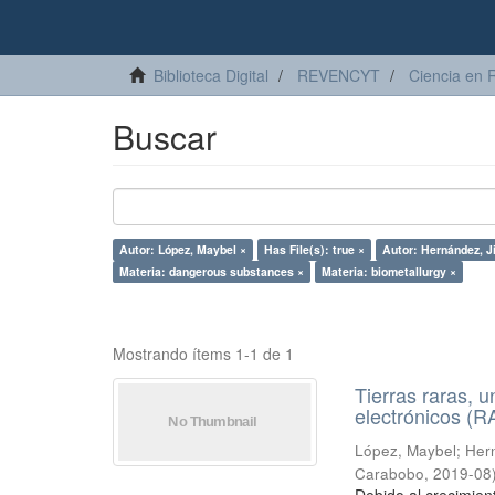
Biblioteca Digital
REVENCYT
Ciencia en 
Buscar
Autor: López, Maybel ×
Has File(s): true ×
Autor: Hernández, Ji
Materia: dangerous substances ×
Materia: biometallurgy ×
Mostrando ítems 1-1 de 1
Tierras raras, u
electrónicos (
López, Maybel
;
Hern
Carabobo
,
2019-08