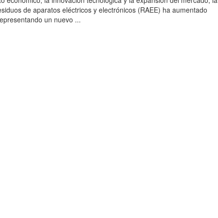
to económico, la innovación tecnológica y la expansión del mercado, la
esiduos de aparatos eléctricos y electrónicos (RAEE) ha aumentado
 representando un nuevo ...