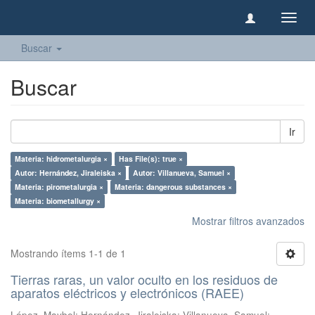
Camb
naveg
Buscar
Buscar
Ir
Materia: hidrometalurgia ×
Has File(s): true ×
Autor: Hernández, Jiraleiska ×
Autor: Villanueva, Samuel ×
Materia: pirometalurgia ×
Materia: dangerous substances ×
Materia: biometallurgy ×
Mostrar filtros avanzados
Mostrando ítems 1-1 de 1
Tierras raras, un valor oculto en los residuos de
aparatos eléctricos y electrónicos (RAEE)
López, Maybel
;
Hernández, Jiraleiska
;
Villanueva, Samuel
;