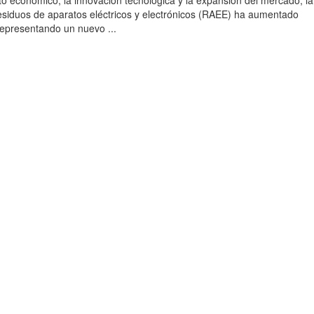
to económico, la innovación tecnológica y la expansión del mercado, la
esiduos de aparatos eléctricos y electrónicos (RAEE) ha aumentado
 representando un nuevo ...