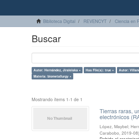
Biblioteca Digital
REVENCYT
Ciencia en 
Buscar
Autor: Hernández, Jiraleiska ×
Has File(s): true ×
Autor: Villa
Materia: biometallurgy ×
Mostrando ítems 1-1 de 1
Tierras raras, u
electrónicos (
López, Maybel
;
Hern
Carabobo
,
2019-08