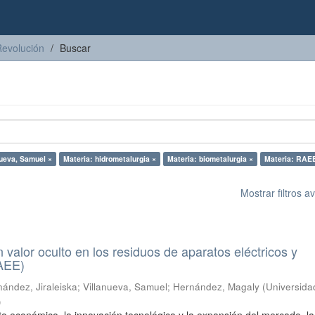
Revolución
Buscar
nueva, Samuel ×
Materia: hidrometalurgia ×
Materia: biometalurgia ×
Materia: RAE
Mostrar filtros 
n valor oculto en los residuos de aparatos eléctricos y
RAEE)
ández, Jiraleiska
;
Villanueva, Samuel
;
Hernández, Magaly
(
Universida
)