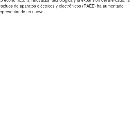
to económico, la innovación tecnológica y la expansión del mercado, la
esiduos de aparatos eléctricos y electrónicos (RAEE) ha aumentado
 representando un nuevo ...