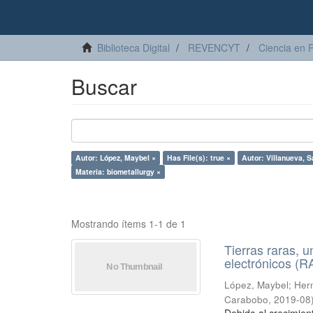
Biblioteca Digital
REVENCYT
Ciencia en 
Buscar
Autor: López, Maybel ×
Has File(s): true ×
Autor: Villanueva, 
Materia: biometallurgy ×
Mostrando ítems 1-1 de 1
Tierras raras, u
electrónicos (
López, Maybel
;
Hern
Carabobo
,
2019-08