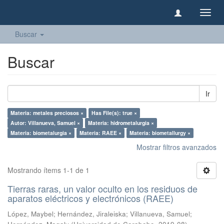
Camb
naveg
Buscar
Buscar
Ir
Materia: metales preciosos ×
Has File(s): true ×
Autor: Villanueva, Samuel ×
Materia: hidrometalurgia ×
Materia: biometalurgia ×
Materia: RAEE ×
Materia: biometallurgy ×
Mostrar filtros avanzados
Mostrando ítems 1-1 de 1
Tierras raras, un valor oculto en los residuos de
aparatos eléctricos y electrónicos (RAEE)
López, Maybel
;
Hernández, Jiraleiska
;
Villanueva, Samuel
;