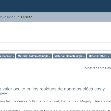
Revolución
Buscar
a, Samuel ×
Materia: hidrometalurgia ×
Materia: biometalurgia ×
Materia: RAEE ×
Mostrar filtros 
n valor oculto en los residuos de aparatos eléctricos y
RAEE)
ández, Jiraleiska
;
Villanueva, Samuel
;
Hernández, Magaly
(
Universida
)