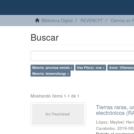
Biblioteca Digital
REVENCYT
Ciencia en 
Buscar
Materia: precious metals ×
Has File(s): true ×
Autor: Villanuev
Materia: biometallurgy ×
Mostrando ítems 1-1 de 1
Tierras raras, u
electrónicos (
López, Maybel
;
Hern
Carabobo
,
2019-08