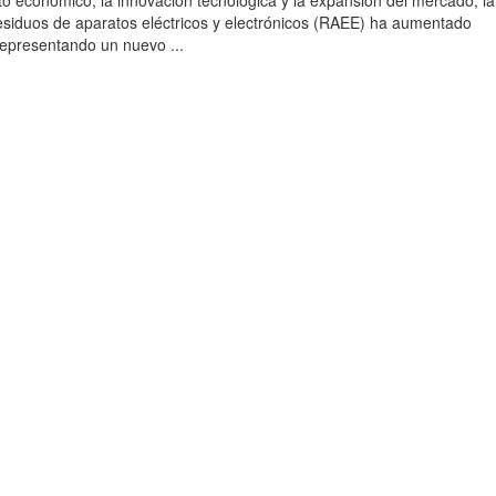
to económico, la innovación tecnológica y la expansión del mercado, la
esiduos de aparatos eléctricos y electrónicos (RAEE) ha aumentado
 representando un nuevo ...