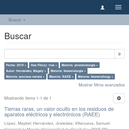
Camb
naveg
Buscar
Buscar
Ir
Fecha: 2019 ×
Has File(s): true ×
Materia: pirometalurgia ×
Autor: Hernández, Magaly ×
Materia: biometalurgia ×
Materia: precious metals ×
Materia: RAEE ×
Materia: biometallurgy ×
Mostrar filtros avanzados
Mostrando ítems 1-1 de 1
Tierras raras, un valor oculto en los residuos de
aparatos eléctricos y electrónicos (RAEE)
López, Maybel
;
Hernández, Jiraleiska
;
Villanueva, Samuel
;