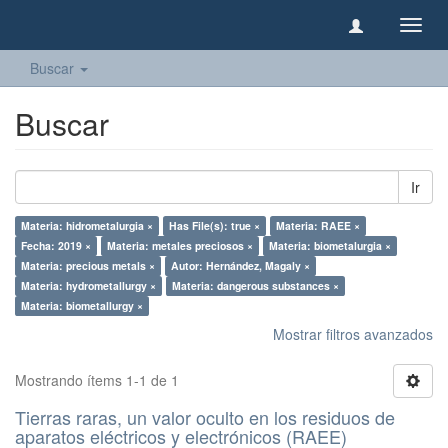
Camb
naveg
Buscar
Buscar
Ir
Materia: hidrometalurgia ×
Has File(s): true ×
Materia: RAEE ×
Fecha: 2019 ×
Materia: metales preciosos ×
Materia: biometalurgia ×
Materia: precious metals ×
Autor: Hernández, Magaly ×
Materia: hydrometallurgy ×
Materia: dangerous substances ×
Materia: biometallurgy ×
Mostrar filtros avanzados
Mostrando ítems 1-1 de 1
Tierras raras, un valor oculto en los residuos de
aparatos eléctricos y electrónicos (RAEE)