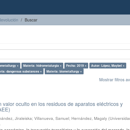
Revolución
Buscar
ometallurgy ×
Materia: hidrometalurgia ×
Fecha: 2019 ×
Autor: López, Maybel ×
ria: dangerous substances ×
Materia: biometallurgy ×
Mostrar filtros 
n valor oculto en los residuos de aparatos eléctricos y
RAEE)
ández, Jiraleiska
;
Villanueva, Samuel
;
Hernández, Magaly
(
Universida
)