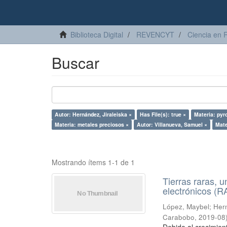
Biblioteca Digital
REVENCYT
Ciencia en 
Buscar
Autor: Hernández, Jiraleiska ×
Has File(s): true ×
Materia: pyr
Materia: metales preciosos ×
Autor: Villanueva, Samuel ×
Mate
Mostrando ítems 1-1 de 1
Tierras raras, u
electrónicos (
López, Maybel
;
Hern
Carabobo
,
2019-08