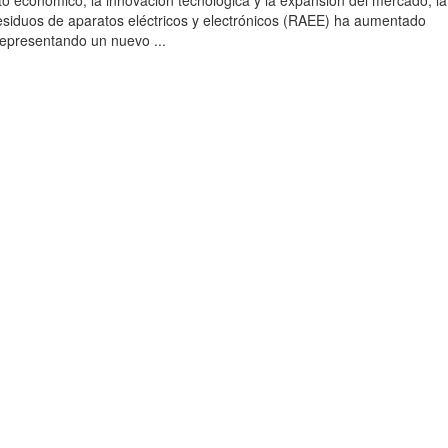
to económico, la innovación tecnológica y la expansión del mercado, la
esiduos de aparatos eléctricos y electrónicos (RAEE) ha aumentado
 representando un nuevo ...