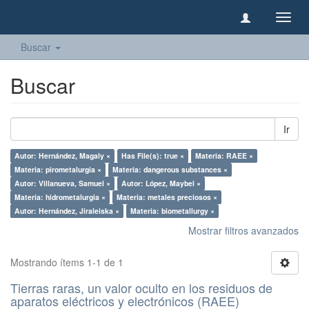
Camb
naveg
Buscar
Buscar
Ir
Autor: Hernández, Magaly ×
Has File(s): true ×
Materia: RAEE ×
Materia: pirometalurgia ×
Materia: dangerous substances ×
Autor: Villanueva, Samuel ×
Autor: López, Maybel ×
Materia: hidrometalurgia ×
Materia: metales preciosos ×
Autor: Hernández, Jiraleiska ×
Materia: biometallurgy ×
Mostrar filtros avanzados
Mostrando ítems 1-1 de 1
Tierras raras, un valor oculto en los residuos de
aparatos eléctricos y electrónicos (RAEE)