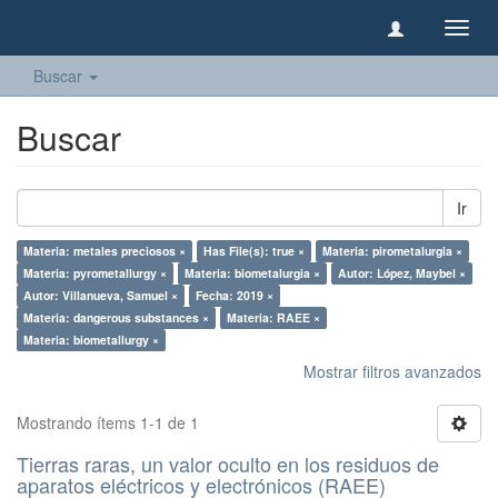
Camb
naveg
Buscar
Buscar
Ir
Materia: metales preciosos ×
Has File(s): true ×
Materia: pirometalurgia ×
Materia: pyrometallurgy ×
Materia: biometalurgia ×
Autor: López, Maybel ×
Autor: Villanueva, Samuel ×
Fecha: 2019 ×
Materia: dangerous substances ×
Materia: RAEE ×
Materia: biometallurgy ×
Mostrar filtros avanzados
Mostrando ítems 1-1 de 1
Tierras raras, un valor oculto en los residuos de
aparatos eléctricos y electrónicos (RAEE)