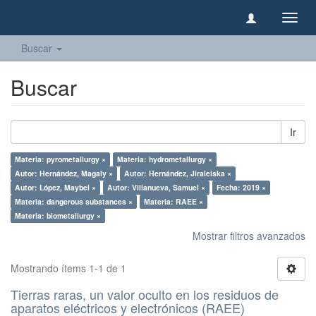
Camb
naveg
Buscar
Buscar
Ir
Materia: pyrometallurgy ×
Materia: hydrometallurgy ×
Autor: Hernández, Magaly ×
Autor: Hernández, Jiraleiska ×
Autor: López, Maybel ×
Autor: Villanueva, Samuel ×
Fecha: 2019 ×
Materia: dangerous substances ×
Materia: RAEE ×
Materia: biometallurgy ×
Mostrar filtros avanzados
Mostrando ítems 1-1 de 1
Tierras raras, un valor oculto en los residuos de
aparatos eléctricos y electrónicos (RAEE)