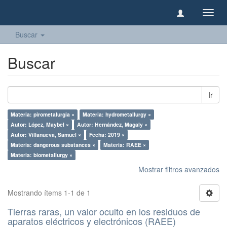
Camb
naveg
Buscar
Buscar
Ir
Materia: pirometalurgia ×
Materia: hydrometallurgy ×
Autor: López, Maybel ×
Autor: Hernández, Magaly ×
Autor: Villanueva, Samuel ×
Fecha: 2019 ×
Materia: dangerous substances ×
Materia: RAEE ×
Materia: biometallurgy ×
Mostrar filtros avanzados
Mostrando ítems 1-1 de 1
Tierras raras, un valor oculto en los residuos de
aparatos eléctricos y electrónicos (RAEE)