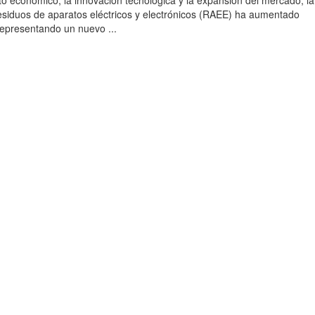
to económico, la innovación tecnológica y la expansión del mercado, la
esiduos de aparatos eléctricos y electrónicos (RAEE) ha aumentado
 representando un nuevo ...