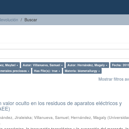
Revolución
Buscar
pez, Maybel ×
Autor: Villanueva, Samuel ×
Autor: Hernández, Magaly ×
Fecha: 201
 metales preciosos ×
Has File(s): true ×
Materia: biometallurgy ×
Mostrar filtros 
n valor oculto en los residuos de aparatos eléctricos y
RAEE)
ández, Jiraleiska
;
Villanueva, Samuel
;
Hernández, Magaly
(
Universida
)