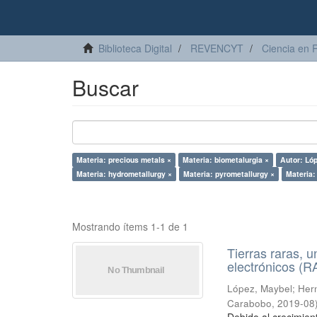
Biblioteca Digital
REVENCYT
Ciencia en 
Buscar
Materia: precious metals ×
Materia: biometalurgia ×
Autor: Ló
Materia: hydrometallurgy ×
Materia: pyrometallurgy ×
Materia:
Mostrando ítems 1-1 de 1
Tierras raras, u
electrónicos (
López, Maybel
;
Hern
Carabobo
,
2019-08