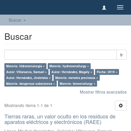
Camb
naveg
Buscar
Buscar
Ir
Materia: hidrometalurgia ×
Materia: hydrometallurgy ×
Autor: Villanueva, Samuel ×
Autor: Hernández, Magaly ×
Fecha: 2019 ×
Autor: Hernández, Jiraleiska ×
Materia: metales preciosos ×
Materia: dangerous substances ×
Materia: biometallurgy ×
Mostrar filtros avanzados
Mostrando ítems 1-1 de 1
Tierras raras, un valor oculto en los residuos de
aparatos eléctricos y electrónicos (RAEE)
López, Maybel
;
Hernández, Jiraleiska
;
Villanueva, Samuel
;