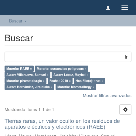
Camb
naveg
Buscar
Buscar
Ir
Materia: RAEE ×
Materia: sustancias peligrosas ×
Autor: Villanueva, Samuel ×
Autor: López, Maybel ×
Materia: pirometalurgia ×
Fecha: 2019 ×
Has File(s): true ×
Autor: Hernández, Jiraleiska ×
Materia: biometallurgy ×
Mostrar filtros avanzados
Mostrando ítems 1-1 de 1
Tierras raras, un valor oculto en los residuos de
aparatos eléctricos y electrónicos (RAEE)
López, Maybel
;
Hernández, Jiraleiska
;
Villanueva, Samuel
;