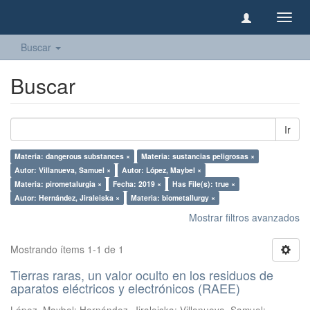
Camb
naveg
Buscar
Buscar
Ir
Materia: dangerous substances ×
Materia: sustancias peligrosas ×
Autor: Villanueva, Samuel ×
Autor: López, Maybel ×
Materia: pirometalurgia ×
Fecha: 2019 ×
Has File(s): true ×
Autor: Hernández, Jiraleiska ×
Materia: biometallurgy ×
Mostrar filtros avanzados
Mostrando ítems 1-1 de 1
Tierras raras, un valor oculto en los residuos de
aparatos eléctricos y electrónicos (RAEE)
López, Maybel
;
Hernández, Jiraleiska
;
Villanueva, Samuel
;