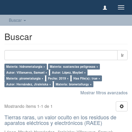
Camb
naveg
Buscar
Buscar
Ir
Materia: hidrometalurgia ×
Materia: sustancias peligrosas ×
Autor: Villanueva, Samuel ×
Autor: López, Maybel ×
Materia: pirometalurgia ×
Fecha: 2019 ×
Has File(s): true ×
Autor: Hernández, Jiraleiska ×
Materia: biometallurgy ×
Mostrar filtros avanzados
Mostrando ítems 1-1 de 1
Tierras raras, un valor oculto en los residuos de
aparatos eléctricos y electrónicos (RAEE)
López, Maybel
;
Hernández, Jiraleiska
;
Villanueva, Samuel
;